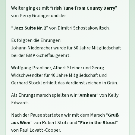
Weiter ging es mit “
Irish Tune from County Derry
”
von Percy Grainger und der
“
Jazz Suite Nr. 2
” von Dimitri Schostakowitsch.
Es folgten die Ehrungen:
Johann Niederacher wurde für 50 Jahre Mitgliedschaft
bei der BMK-Scheffau geehrt.
Wolfgang Prantner, Albert Steiner und Georg
Widschwendter für 40 Jahre Mitgliedschaft und
Gerhard Stöckl erhielt das Verdienstzeichen in Grün.
Als Ehrungsmarsch spielten wir “
Arnhem
” von Kelly
Edwards.
Nach der Pause starteten wir mit dem Marsch “
Gruß
aus Wien
” von Robert Stolz und “
Fire in the Blood
”
von Paul Lovatt-Cooper.